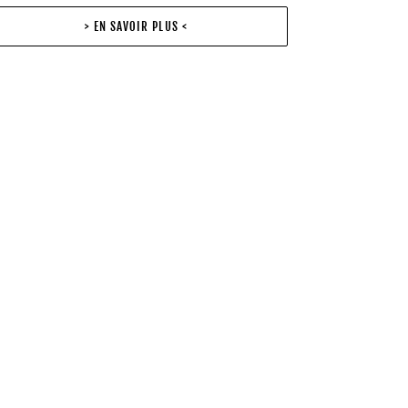
> EN SAVOIR PLUS <
ut
n
duit
re
ier