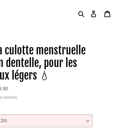
Rechercher
Se connecter
Panier
a culotte menstruelle
n dentelle, pour les
lux légers 💧
x
8.90
rmal
s incluses.
e