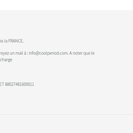
uis la FRANCE.
voyez un mail à : info@coolperiod.com. A noter que le
 charge
RET 88027481600011